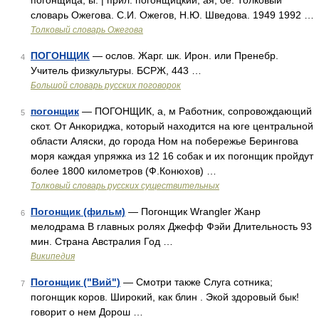
погонщица, ы. | прил. погонщицкий, ая, ое. Толковый
словарь Ожегова. С.И. Ожегов, Н.Ю. Шведова. 1949 1992 …
Толковый словарь Ожегова
ПОГОНЩИК
— ослов. Жарг. шк. Ирон. или Пренебр.
4
Учитель физкультуры. БСРЖ, 443 …
Большой словарь русских поговорок
погонщик
— ПОГОНЩИК, а, м Работник, сопровождающий
5
скот. От Анкориджа, который находится на юге центральной
области Аляски, до города Ном на побережье Берингова
моря каждая упряжка из 12 16 собак и их погонщик пройдут
более 1800 километров (Ф.Конюхов) …
Толковый словарь русских существительных
Погонщик (фильм)
— Погонщик Wrangler Жанр
6
мелодрама В главных ролях Джефф Фэйи Длительность 93
мин. Страна Австралия Год …
Википедия
Погонщик ("Вий")
— Смотри также Слуга сотника;
7
погонщик коров. Широкий, как блин . Экой здоровый бык!
говорит о нем Дорош …