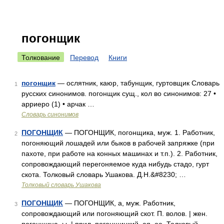
погонщик
Толкование
Перевод
Книги
погонщик
— ослятник, каюр, табунщик, гуртовщик Словарь
1
русских синонимов. погонщик сущ., кол во синонимов: 27 •
арриеро (1) • арчак …
Словарь синонимов
ПОГОНЩИК
— ПОГОНЩИК, погонщика, муж. 1. Работник,
2
погоняющий лошадей или быков в рабочей запряжке (при
пахоте, при работе на конных машинах и т.п.). 2. Работник,
сопровождающий перегоняемое куда нибудь стадо, гурт
скота. Толковый словарь Ушакова. Д.Н.&#8230; …
Толковый словарь Ушакова
ПОГОНЩИК
— ПОГОНЩИК, а, муж. Работник,
3
сопровождающий или погоняющий скот. П. волов. | жен.