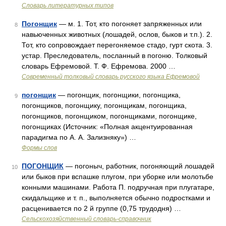
Словарь литературных типов
Погонщик
— м. 1. Тот, кто погоняет запряженных или
8
навьюченных животных (лошадей, ослов, быков и т.п.). 2.
Тот, кто сопровождает перегоняемое стадо, гурт скота. 3.
устар. Преследователь, посланный в погоню. Толковый
словарь Ефремовой. Т. Ф. Ефремова. 2000 …
Современный толковый словарь русского языка Ефремовой
погонщик
— погонщик, погонщики, погонщика,
9
погонщиков, погонщику, погонщикам, погонщика,
погонщиков, погонщиком, погонщиками, погонщике,
погонщиках (Источник: «Полная акцентуированная
парадигма по А. А. Зализняку») …
Формы слов
ПОГОНЩИК
— погоныч, работник, погоняющий лошадей
10
или быков при вспашке плугом, при уборке или молотьбе
конными машинами. Работа П. подручная при плугатаре,
скидальщике и т. п., выполняется обычно подростками и
расценивается по 2 й группе (0,75 трудодня) …
Сельскохозяйственный словарь-справочник